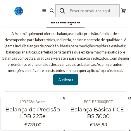
Início
Equipamentos de Laboratório
Balanças
Balanças
A Adam Equipment oferece balanças de alta precisão, fiabilidade e
desempenho para laboratórios, indústria, ensino e controlo de qualidade. A
gama inclui balanças de precisão, ideais para medições rápidas e estáveis;
balanças analíticas, perfeitas para tarefas que exigem máxima exatidão; e
balanças compactas, práticas e versáteis para espaços reduzidos. Com design
ergonómico e funcionalidades avançadas, as balanças Adam garantem
medições confiáveis e consistentes em qualquer aplicação profissional.
Filtros
LPB223e
|
Adam
PCE-BS 3000
|
PCE
Balança de Precisão
Balança Básica PCE-
LPB 223e
BS 3000
€738,00
€165,93