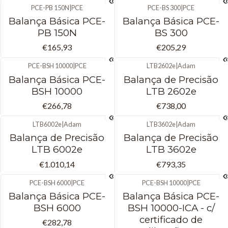
PCE-PB 150N
|
PCE
PCE-BS 300
|
PCE
Balança Básica PCE-
Balança Básica PCE-
PB 150N
BS 300
€165,93
€205,29
PCE-BSH 10000
|
PCE
LTB2602e
|
Adam
Balança Básica PCE-
Balança de Precisão
BSH 10000
LTB 2602e
€266,78
€738,00
LTB6002e
|
Adam
LTB3602e
|
Adam
Balança de Precisão
Balança de Precisão
LTB 6002e
LTB 3602e
€1.010,14
€793,35
PCE-BSH 6000
|
PCE
PCE-BSH 10000
|
PCE
Balança Básica PCE-
Balança Básica PCE-
BSH 6000
BSH 10000-ICA - c/
certificado de
€282,78