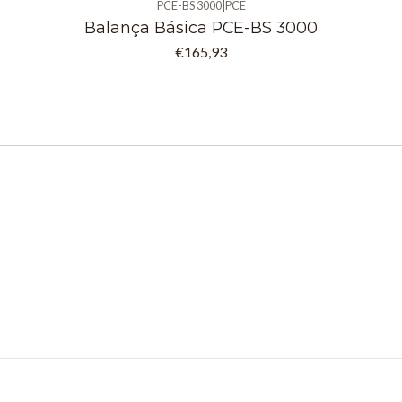
Contagem de peças a parti
PCE-BS 3000
|
PCE
Balança Básica PCE-BS 3000
joalharia
€165,93
Pesagem percentual para 
Pesagem dinâmica ou de ob
resultados estáveis
Possibilidade de export
Compatível com calibraçã
Ergonomia e Usabilidade
Ajustes de pés e indicado
Interface intuitiva e displ
Alimentação via adaptad
industrial
Estrutura fácil de limpar