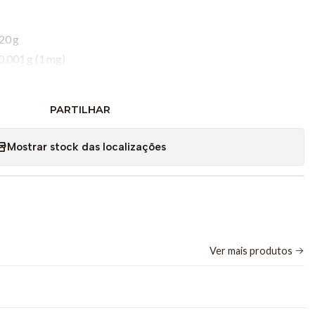
20 g
0,001 g (1 mg)
 aço inoxidável, diâmetro 120 mm — resistente e fácil de
PARTILHAR
om dígitos grandes, para leitura clara em diferentes condições
Mostrar stock das localizações
 a pó e salpicos
S e bandeja em inox, garantindo robustez e durabilidade
Ver mais produtos
dades versáteis, adequadas a diversas tarefas profissionais:
reagentes, amostras, matérias‑primas ou componentes