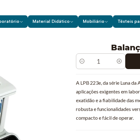
Equipamentos de Laboratório
Balanças
Balança de Precisão LP
boratório
Material Didático
Mobiliário
Têxteis pa
Balanç
Quantidade
A LPB 223e, da série Luna da
aplicações exigentes em labora
exatidão e a fiabilidade das 
robusta e funcionalidades ve
compacto e fácil de operar.