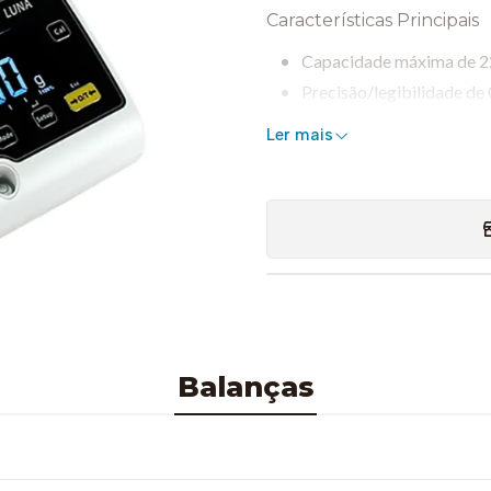
Características Principais
Capacidade máxima de 2
Precisão/legibilidade de 
Plataforma de pesagem em
Ler mais
limpar
Ecrã LCD retroiluminado c
de luz
Teclado selado, resistente
Estrutura em plástico AB
Funções e Aplicações
Balanças
A LPB 223e oferece funcionali
Pesagem de precisão de 