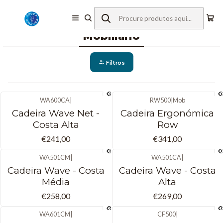
Início
Mobiliário
Mobiliário
Filtros
WA600CA
|
RW500
|
Mob
Cadeira Wave Net -
Cadeira Ergonómica
Costa Alta
Row
€241,00
€341,00
WA501CM
|
WA501CA
|
Cadeira Wave - Costa
Cadeira Wave - Costa
Média
Alta
€258,00
€269,00
WA601CM
|
CF500
|