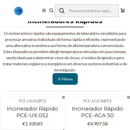
Início
Equipamentos de Laboratório
Incineradores Rápidos
Incineradores Rápidos
Os incineradores rápidos são equipamentos de laboratório concebidos para
processar amostras individuais de forma rápida e eficiente, representando
uma alternativa económica aos fornos de alta temperatura convencionais.
Estes dispositivos permitem atingir temperaturas elevadas em pouco tempo,
sendo ideais para determinar o teor de cinzas, o resíduo de ignição e para
tratar materiais orgânicos e inorgânicos em diversos sectores industriais e de
investigação.
Filtros
PCE-UX 052
|
PCE
PCE-ACA 50
|
PCE
Incinerador Rápido
Incinerador Rápido
PCE-UX 052
PCE-ACA 50
€1.100,85
€4.907,58