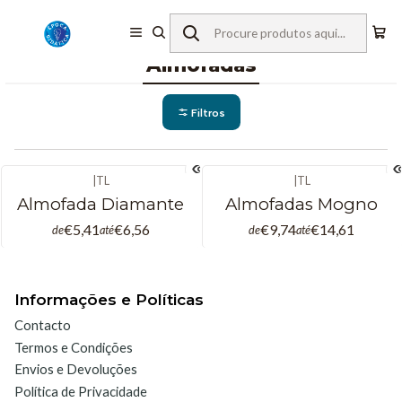
Início
Têxteis para Hotelaria
Quarto
Almofadas
Almofadas
Filtros
|
TL
|
TL
Almofada Diamante
Almofadas Mogno
€5,41
€6,56
€9,74
€14,61
de
até
de
até
Informações e Políticas
Contacto
Termos e Condições
Envios e Devoluções
Política de Privacidade