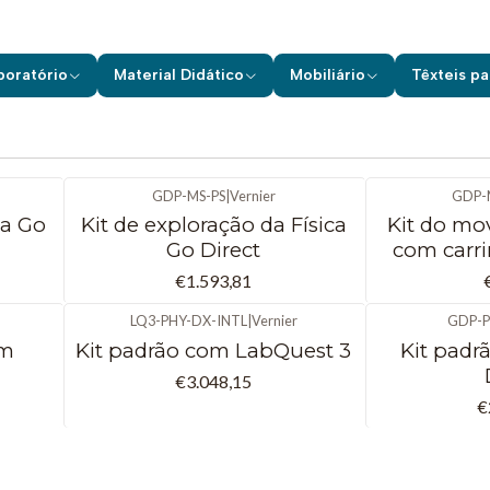
Início
Material Didático
Kits para as Ciências
Vernier
Física
Física
boratório
Material Didático
Mobiliário
Têxteis pa
GDP-MS-PS
|
Vernier
GDP-
ca Go
Kit de exploração da Física
Kit do mo
Go Direct
com carri
€1.593,81
LQ3-PHY-DX-INTL
|
Vernier
GDP-P
om
Kit padrão com LabQuest 3
Kit padrã
€3.048,15
€