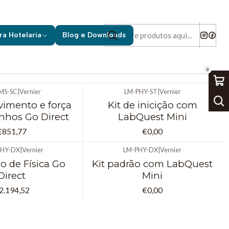
ra Hotelaria
Blog e Downloads
0
MS-SC
|
Vernier
LM-PHY-ST
|
Vernier
Não Disponível
vimento e força
Kit de inicição com
nhos Go Direct
LabQuest Mini
€851,77
€0,00
HY-DX
|
Vernier
LM-PHY-DX
|
Vernier
Não Disponível
o de Física Go
Kit padrão com LabQuest
Direct
Mini
2.194,52
€0,00