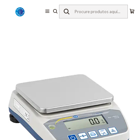
Início
Equipamentos de Laboratório
Balanças
Balanças Básica
PCE Instruments
Balança Básica PCE-BSH 6000