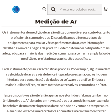
Início
Equipamentos de Laboratório
Instrumentos de Medição
Medição de Ar
Medição de Ar
Os instrumentos de medição de ar são utilizados em diversos contextos, tanto
profissionais como privados. Disponibilizamos diferentes tipos de
equipamentos para avaliar vários parâmetros do ar, com informações
detalhadas em cada página de produto. Podemos fornecer o dispositivo mais
adequado para a maioria das medições comuns, seja com uma ampla faixa de
medição ou projetado para aplicações específicas.
Cada instrumento possui características próprias. Por exemplo, alguns medem
a velocidade do ar através de hélice integrada ou externa, outros incluem
interface para comunicação de dados ou software de análise. Embora a
maioria utilize hélices, existem métodos alternativos, como tubos de Pitot.
Estes dispositivos são úteis não apenas no setor industrial, mas também no
âmbito privado. Aficionados em navegação ou aeromodelismo, por exemplo,
beneficiam de um controlo preciso da velocidade do vento e da temperatura.
Além disso, estações meteorológicas domésticas permitem monitorizar