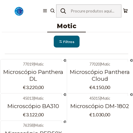
Início
Equipamentos de Laboratório
Microscopia
Microscópios Digitais
Motic
Motic
Filtros
77019
|
Motic
77020
|
Motic
Microscópio Panthera
Microscópio Panthera
DL
Cloud
€3.220,00
€4.150,00
45013
|
Motic
45015
|
Motic
Microscópio BA310
Microscópio DM-1802
€3.122,00
€1.030,00
76358
|
Motic