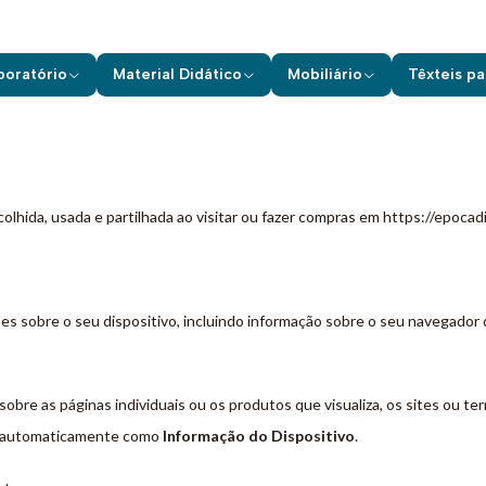
Início
Política de Privacidade
boratório
Material Didático
Mobiliário
Têxteis pa
Política de Privacidade
olhida, usada e partilhada ao visitar ou fazer compras em https://epocadi
 sobre o seu dispositivo, incluindo informação sobre o seu navegador d
bre as páginas individuais ou os produtos que visualiza, os sites ou te
da automaticamente como
Informação do Dispositivo
.