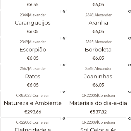
€6,55
€6,05
2344
|
Alexander
2348
|
Alexander
Não Disponível
Não Disponível
Carangueijos
Aranha
€6,05
€6,05
2349
|
Alexander
2345
|
Alexander
Não Disponível
Não Disponível
Escorpião
Borboleta
€6,05
€6,05
2567
|
Alexander
2568
|
Alexander
Não Disponível
Não Disponível
Ratos
Joaninhas
€6,05
€6,05
CR85023
|
Cornelsen
CR22005
|
Cornelsen
Natureza e Ambiente
Materiais do dia-a-dia
€293,66
€537,82
CR22006
|
Cornelsen
CR22009
|
Cornelsen
Eletricidade e
Sol Calor e Ar