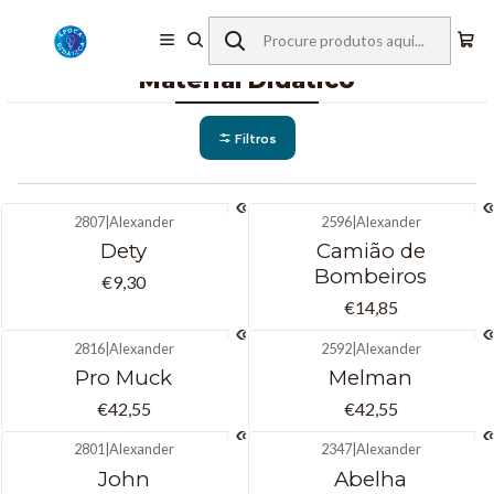
Início
Material Didático
Material Didático
Filtros
2807
|
Alexander
2596
|
Alexander
Não Disponível
Não Disponível
Dety
Camião de
Bombeiros
€9,30
€14,85
2816
|
Alexander
2592
|
Alexander
Não Disponível
Não Disponível
Pro Muck
Melman
€42,55
€42,55
2801
|
Alexander
2347
|
Alexander
Não Disponível
Não Disponível
John
Abelha