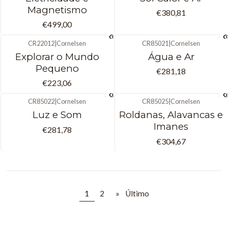
Magnetismo
€380,81
€499,00
CR22012
|
Cornelsen
CR85021
|
Cornelsen
Explorar o Mundo
Água e Ar
Pequeno
€281,18
€223,06
CR85022
|
Cornelsen
CR85025
|
Cornelsen
Luz e Som
Roldanas, Alavancas e
Imanes
€281,78
€304,67
1
2
»
Último