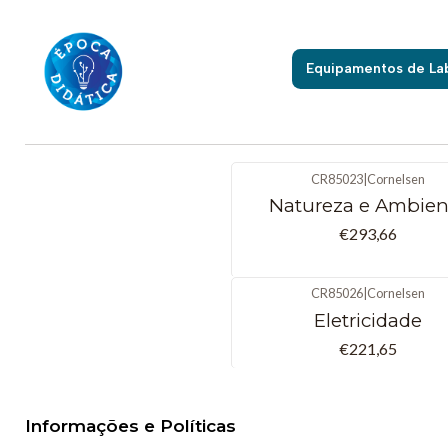
I
Equipamentos de La
CR85023
|
Cornelsen
Natureza e Ambien
€293,66
CR85026
|
Cornelsen
Eletricidade
€221,65
Informações e Políticas