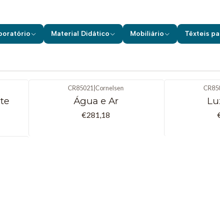
nício
Material Didático
Kits para as Ciências
Cornelsen
4 - 7 an
4 - 7 anos
boratório
Material Didático
Mobiliário
Têxteis pa
CR85021
|
Cornelsen
CR85
te
Água e Ar
Lu
€281,18