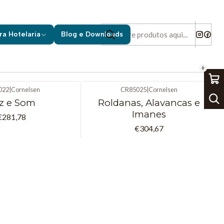
os
ra Hotelaria
Blog e Downloads
0
022
|
Cornelsen
CR85025
|
Cornelsen
z e Som
Roldanas, Alavancas e
Imanes
€281,78
€304,67