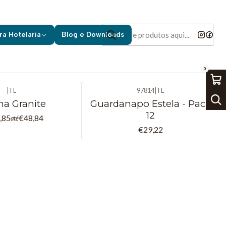
ra Hotelaria
Blog e Downloads
0
|
TL
97814
|
TL
ha Granite
Guardanapo Estela - Pack
12
,85
€48,84
até
€29,22