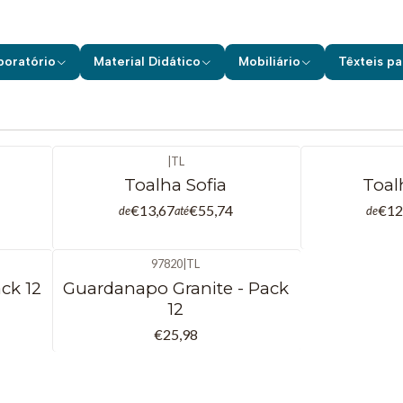
Início
Têxteis para Hotelaria
Sala
Sala
boratório
Material Didático
Mobiliário
Têxteis pa
|
TL
Toalha Sofia
Toal
€13,67
€55,74
€12
de
até
de
97820
|
TL
ck 12
Guardanapo Granite - Pack
12
€25,98