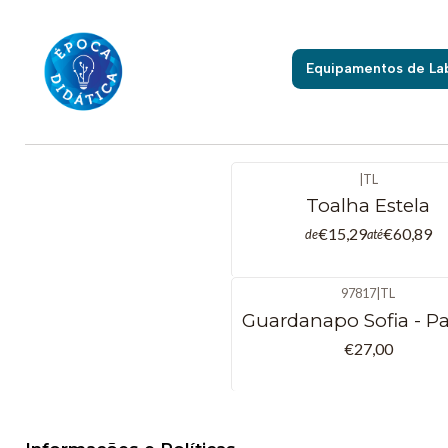
Equipamentos de La
|
TL
Toalha Estela
€15,29
€60,89
de
até
97817
|
TL
Guardanapo Sofia - Pa
€27,00