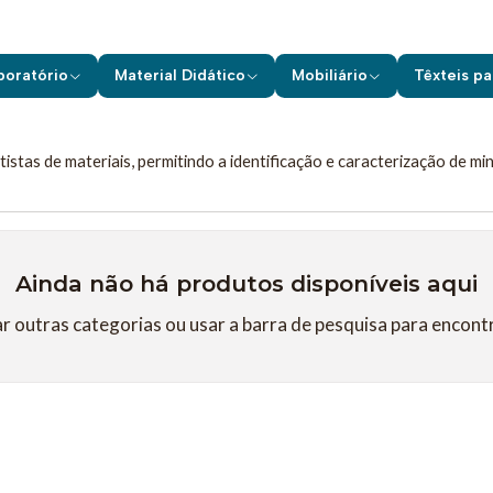
Equipamentos de Laboratório
Microscopia
Microscópios Petrogr
Microscópios Petrográficos
boratório
Material Didático
Mobiliário
Têxteis pa
pamento especializado utilizado para a análise de minerais e rochas f
tistas de materiais, permitindo a identificação e caracterização de m
Ainda não há produtos disponíveis aqui
r outras categorias ou usar a barra de pesquisa para encont