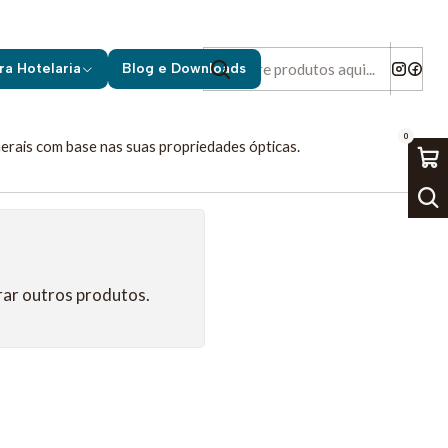
áficos
ra Hotelaria
Blog e Downloads
inamente cortados em lâminas delgadas. Este tipo de microscópio é
0
inerais com base nas suas propriedades ópticas.
rar outros produtos.