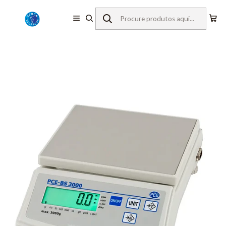
Início
Equipamentos de Laboratório
Balanças
Balanças Básica
PCE Instruments
Balança Básica PCE-BS 3000