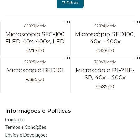
Filtros
68099
|
Motic
52394
|
Motic
Microscópio SFC-100
Microscópio RED100,
FLED 40x-400x, LED
40x - 400x
€217,00
€326,00
52395
|
Motic
76063
|
Motic
Microscópio RED101
Microscópio B1-211E-
SP, 40x - 400x
€385,00
€535,00
Informações e Políticas
Contacto
Termos e Condições
Envios e Devoluções