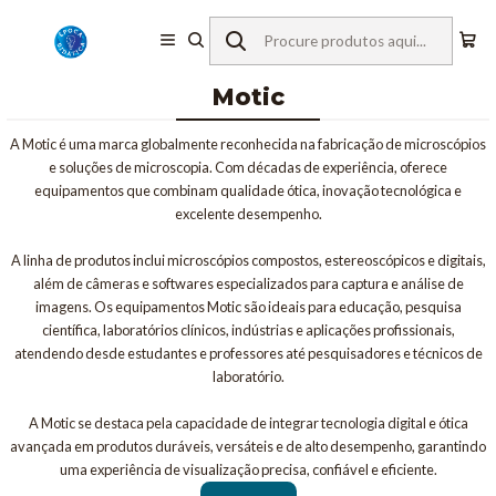
Início
Equipamentos de Laboratório
Microscopia
Microscópios Monoculares
Motic
Motic
A Motic é uma marca globalmente reconhecida na fabricação de microscópios
e soluções de microscopia. Com décadas de experiência, oferece
equipamentos que combinam qualidade ótica, inovação tecnológica e
excelente desempenho.
A linha de produtos inclui microscópios compostos, estereoscópicos e digitais,
além de câmeras e softwares especializados para captura e análise de
imagens. Os equipamentos Motic são ideais para educação, pesquisa
científica, laboratórios clínicos, indústrias e aplicações profissionais,
atendendo desde estudantes e professores até pesquisadores e técnicos de
laboratório.
A Motic se destaca pela capacidade de integrar tecnologia digital e ótica
avançada em produtos duráveis, versáteis e de alto desempenho, garantindo
uma experiência de visualização precisa, confiável e eficiente.