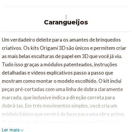
|
Carangueijos
Um verdadeiro deleite para os amantes de brinquedos
criativos. Os kits Origami 3D são únicos e permitem criar
as mais belas esculturas de papel em 3D que você já viu.
Tudo isso graças a módulos patenteados, instruções
detalhadas e vídeos explicativos passo a passo que
mostram como montar o modelo escolhido. O kit inclui
peças pré-cortadas com uma linha de dobra claramente
marcada, que inclusive indica a direção correta para
dobrá-las. Em três movimentos simples, você cria um
módulo básico que servirá de base para uma obra-prima.
Todos os módulos são montados de forma idêntica e
Ler mais
unidos sem cola para formar a figura.