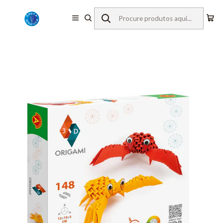
Início
Material Didático
Brinquedos Educativos
Origami 3D
+8 anos
Carangueijos