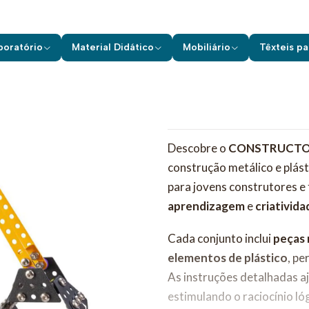
erial Didático
Brinquedos Educativos
Kits de Construção
+8 ano
boratório
Material Didático
Mobiliário
Têxteis pa
Descobre o
CONSTRUCTOR
construção metálico e plás
para jovens construtores e
aprendizagem
e
criativida
Cada conjunto inclui
peças 
elementos de plástico
, pe
As instruções detalhadas a
estimulando o raciocínio l