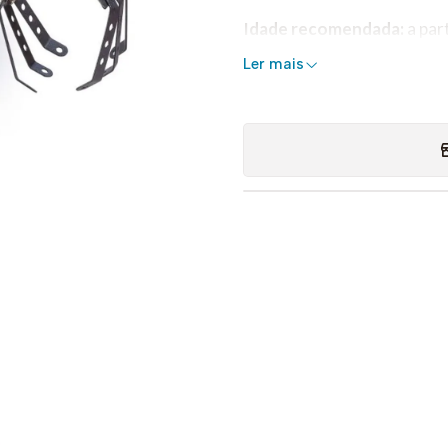
Idade recomendada:
a par
Ler mais