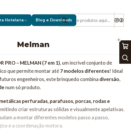
s
Melman
ra Hotelaria
Blog e Downloads
|
0
Melman
 PRO – MELMAN (7 em 1)
, um incrível conjunto de
tico que permite montar até
7 modelos diferentes
! Ideal
 futuros engenheiros, este brinquedo combina
diversão
,
de
num só produto.
metálicas perfuradas, parafusos, porcas, rodas e
rmitindo criar estruturas sólidas e visualmente apelativas.
judam a montar diferentes modelos passo a passo,
ógico e a coordenação motora.