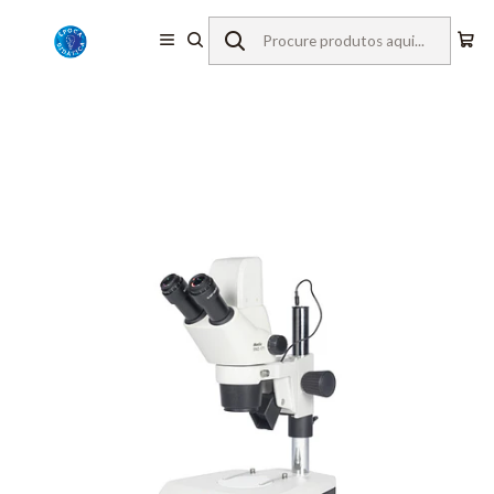
Início
Equipamentos de Laboratório
Microscopia
Lupas Estereoscópicas
Motic
Lupa Estereoscópica SMZ171iX