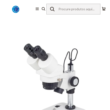
Início
Equipamentos de Laboratório
Microscopia
Lupas Estereoscópicas
Motic
Lupa Estereoscópica SFC-11C-N2LED, 20/40x, AL/DL, LED