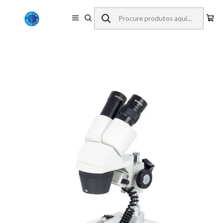
Início
Equipamentos de Laboratório
Microscopia
Lupas Estereoscópicas
Motic
Lupa Estereoscópica ST-30C-6LED, Cordless, 20x/40x