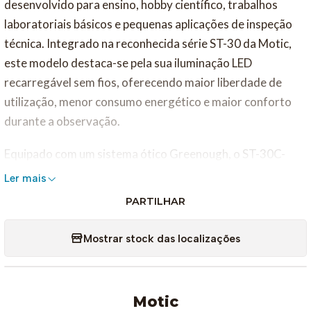
desenvolvido para ensino, hobby científico, trabalhos
laboratoriais básicos e pequenas aplicações de inspeção
técnica. Integrado na reconhecida série ST-30 da Motic,
este modelo destaca-se pela sua iluminação LED
recarregável sem fios, oferecendo maior liberdade de
utilização, menor consumo energético e maior conforto
durante a observação.
Equipado com um sistema ótico Greenough, o ST-30C-
6LED Cordless proporciona imagens tridimensionais
Ler mais
nítidas e luminosas, com excelente profundidade de
PARTILHAR
campo. Esta característica permite observar objetos
sólidos de forma natural e detalhada, sendo ideal para
Mostrar stock das localizações
análise de insetos, plantas, minerais, componentes
eletrónicos, moedas, fósseis e pequenos objetos técnicos.
Motic
A cabeça binocular inclinada a 45° garante uma posição