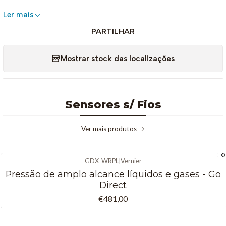
Características Técnicas
Ler mais
Intervalo de medição
: ±6 volts
PARTILHAR
Resolução
: 0,01 V
Mostrar stock das localizações
Conectividade
:
Bluetooth
(ligação sem fios)
USB
(ligação com cabo)
Compatibilidade com software
:
Sensores s/ Fios
Vernier Graphical Analysis™
Ver mais produtos
Logger Pro®
LabQuest® App
Alimentação
: bateria interna recarregável (via USB)
GDX-WRPL
|
Vernier
Pressão de amplo alcance líquidos e gases - Go
Direct
€481,00
Atividades e Aplicações Práticas
O GDX-VOLT é usado em atividades práticas e laboratoriais