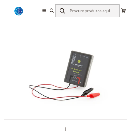
Início
Equipamentos de Laboratório
Vernier
Sensores s/ Fios
Voltagem - Go Direct
|