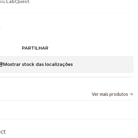
ou
LabQuest
.
s
 200 NTU (Unidades Nefelométricas de Turbidez)
PARTILHAR
a ou ±0,3 NTU, consoante o valor mais elevado
Mostrar stock das localizações
vermelho
cionado a 90º da fonte de luz (método nefelométrico)
Bluetooth (sem necessidade de interface externa)
ecarregável via USB
Ver mais produtos
do de fábrica, com possibilidade de calibração manual
 Possíveis
ect