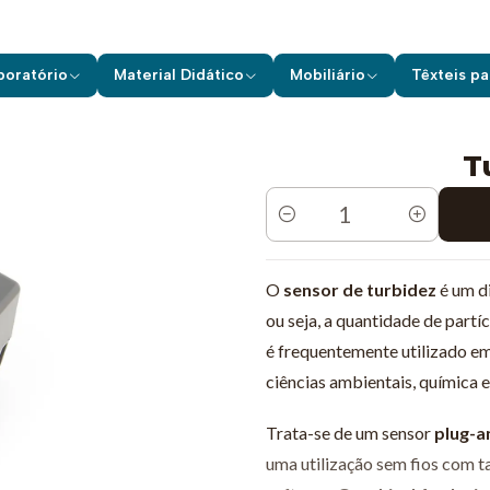
uipamentos de Laboratório
Vernier
Sensores s/ Fios
Turbidez -
boratório
Material Didático
Mobiliário
Têxteis pa
T
Quantidade
O
sensor de turbidez
é um di
ou seja, a quantidade de partí
é
frequentemente utilizado em
ciências ambientais, química e
Trata-se de um sensor
plug-a
uma utilização sem fios com t