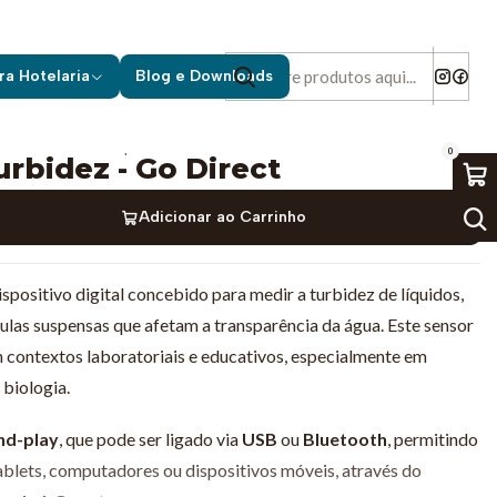
 Go Direct
ra Hotelaria
Blog e Downloads
|
0
urbidez - Go Direct
Adicionar ao Carrinho
spositivo digital concebido para medir a turbidez de líquidos,
culas suspensas que afetam a transparência da água. Este sensor
 contextos laboratoriais e educativos, especialmente em
 biologia.
nd-play
, que pode ser ligado via
USB
ou
Bluetooth
, permitindo
ablets, computadores ou dispositivos móveis, através do