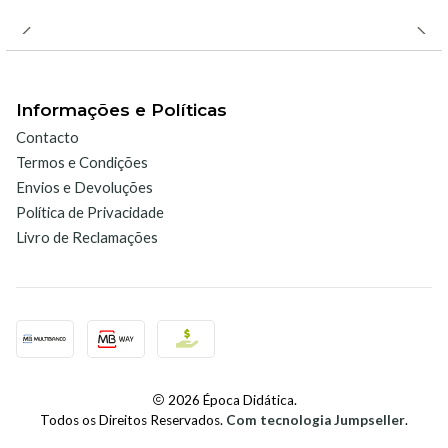
Compatibilidade:
O Sensor UVA é compatível com diversas
interfaces e softwares da Vernier, incluindo:
Informações e Políticas
Contacto
LabQuest 2 ou LabQuest 3.
Termos e Condições
LabQuest Mini.
Envios e Devoluções
Go!Link.
Política de Privacidade
LabQuest App.
Livro de Reclamações
Logger Pro.
Logger Lite.
Procedimento de utilização:
2026 Época Didática.
Conexão:
Ligue o sensor à interface apropriada.
Todos os Direitos Reservados.
Com tecnologia Jumpseller
.
Configuração:
Inicie o software de recolha de dados