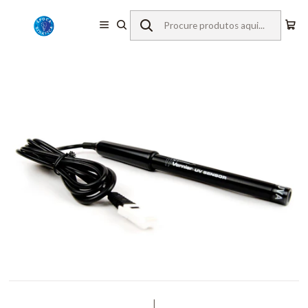
Início
Equipamentos de Laboratório
Vernier
Sensores c/ Fios
Ultravioleta UVA
|