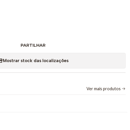
deal para estudos acústicos na faixa audível).
PARTILHAR
ituras detalhadas.
Mostrar stock das localizações
90 dB @ 1 kHz).
ador electret de 3/8", otimizado para captar sons com alta
Ver mais produtos
sonora com base na escala de ponderação A, que ajusta a
nsor para se aproximar da audição humana (dando mais
cias entre 500 Hz e 10.000 Hz).