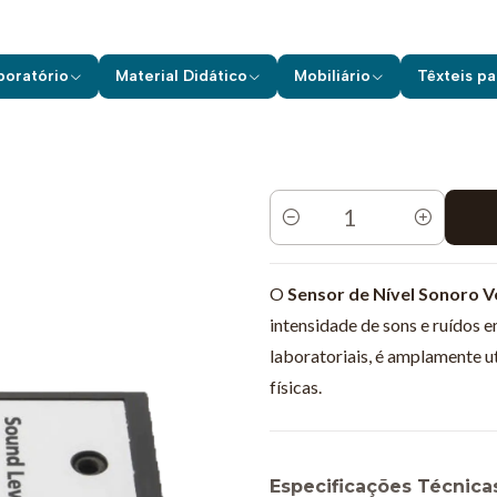
Equipamentos de Laboratório
Vernier
Sensores c/ Fios
Nível 
boratório
Material Didático
Mobiliário
Têxteis pa
Quantidade
O
Sensor de Nível Sonoro V
intensidade de sons e ruídos 
laboratoriais, é amplamente ut
físicas.
Especificações Técnica