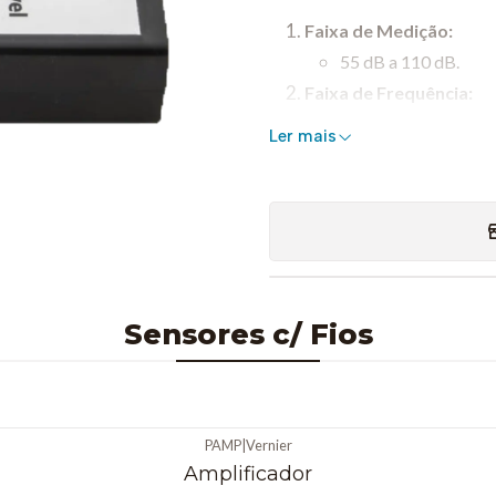
Faixa de Medição:
55 dB a 110 dB.
Faixa de Frequência:
30 Hz a 10.000 Hz (i
Ler mais
Resolução:
0,1 dB, permitindo le
Precisão:
±3 dB (calibrado a 
Microfone:
Microfone de condens
Sensores c/ Fios
precisão.
Ponderação A:
Mede a intensidade 
sensibilidade do se
PAMP
|
Vernier
relevância a frequên
Amplificador
Conectividade: