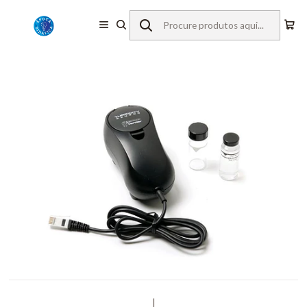
Início
Equipamentos de Laboratório
Vernier
Sensores c/ Fios
Turvação da água
|