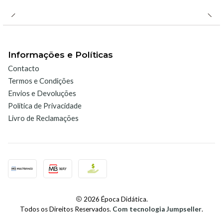
Compatibilidade:
O Sensor de Turbidez é compatível com
diversas interfaces e softwares da Vernier, incluindo:
LabQuest 2 ou LabQuest 3.
LabQuest Mini.
Informações e Políticas
Go!Link.
Contacto
LabQuest App.
Termos e Condições
Logger Pro.
Envios e Devoluções
Política de Privacidade
Logger Lite.
Livro de Reclamações
Procedimento de utilização:
Conexão:
Ligue o sensor à interface apropriada.
Configuração:
Inicie o software de recolha de dados
compatível.
2026 Época Didática.
Todos os Direitos Reservados.
Com tecnologia Jumpseller
.
Preparação da amostra:
Coloque a amostra de água