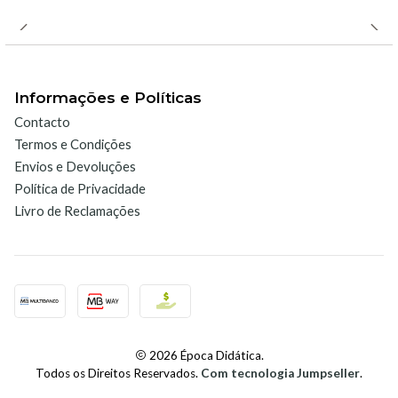
Compatibilidade:
Informações e Políticas
O
Sensor TPL-BTA
é compatível com diversas interfaces
Contacto
Vernier, incluindo
LabQuest 2, LabQuest 3, LabQuest
Termos e Condições
Mini, Go!Link
, entre outras.
Envios e Devoluções
Política de Privacidade
Modo de utilização:
Livro de Reclamações
Conexão do sensor
à interface apropriada
(LabQuest, LabQuest Mini, etc.).
Configuração automática
no software Vernier
Graphical Analysis ou Logger Pro.
Medição da temperatura
ao posicionar a sonda no
2026 Época Didática.
local desejado.
Todos os Direitos Reservados.
Com tecnologia Jumpseller
.
Limpeza e armazenamento:
Lavar com água limpa