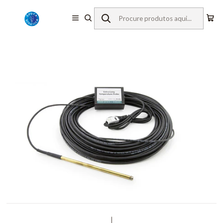
Início
Equipamentos de Laboratório
Vernier
Sensores c/ Fios
Temperatura com cabo de 30m
|