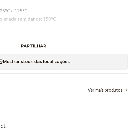
–25°C a 125°C
olerada sem danos
: 150°C
 segundos (de 25°C para 100°C em água)
de 20 kΩ exposto
PARTILHAR
Mostrar stock das localizações
mento) × 2,25 cm (largura) × 1,3 cm (espessura)
oth® 4.2 e USB
ecarregável de 300 mAh, com autonomia de aproximadamente 24
Ver mais produtos
ware Vernier Graphical Analysis®, LabQuest 2 e 3
ect
e Experimentais