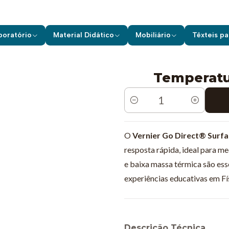
os de Laboratório
Vernier
Sensores s/ Fios
Temperatura de supe
boratório
Material Didático
Mobiliário
Têxteis pa
Temperatur
Quantidade
O
Vernier Go Direct® Surf
resposta rápida, ideal para me
e baixa massa térmica são ess
experiências educativas em Fí
Descrição Técnica