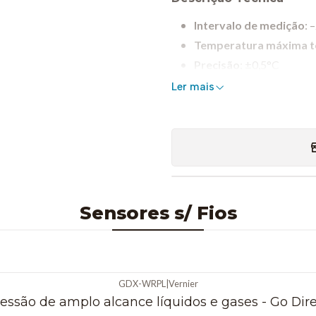
Intervalo de medição
: 
Temperatura máxima t
Precisão
: ±0,5°C
Tempo de resposta
: 5
Ler mais
Sensor
: Termístor NTC 
Dimensões
:
Cabo: 1 metro
Pega: 6,8 cm (compri
Conectividade
: Blueto
Bateria
: Íon de lítio r
Sensores s/ Fios
horas
Compatibilidade
: Soft
GDX-WRPL
|
Vernier
essão de amplo alcance líquidos e gases - Go Dir
Aplicações Educativas 