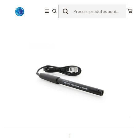
Início
Equipamentos de Laboratório
Vernier
Sensores c/ Fios
Humidade do ar
|