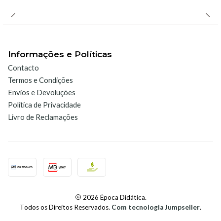
RH/°C (negligível).
Variação de 50% de humidade relativa: 0,11%
RH/°C.
Variação de 95% de humidade relativa: 0,22%
Informações e Políticas
RH/°C.
Contacto
Termos e Condições
Envios e Devoluções
Aplicações:
Política de Privacidade
Livro de Reclamações
Estudos Meteorológicos:
Monitoramento de
condições atmosféricas para análise climática.
Agricultura:
Controle de ambiente em estufas para
otimizar o crescimento de plantas.
Prevenção de Descargas Eletrostáticas:
Identificação de dias com risco elevado de descargas
2026 Época Didática.
elétricas devido à baixa humidade.
Todos os Direitos Reservados.
Com tecnologia Jumpseller
.