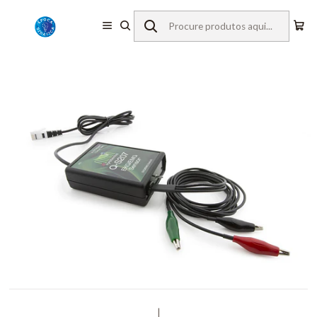
Início
Equipamentos de Laboratório
Vernier
Sensores c/ Fios
Qubit EKG/EMG
|