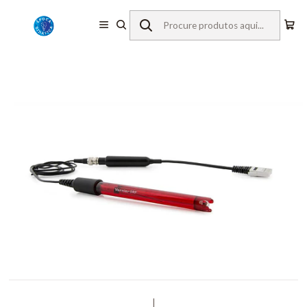
Início
Equipamentos de Laboratório
Vernier
Sensores c/ Fios
Potencial redox
|