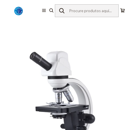
Início
Equipamentos de Laboratório
Microscopia
Microscópios Digitais
Motic
Microscópio DM-1802