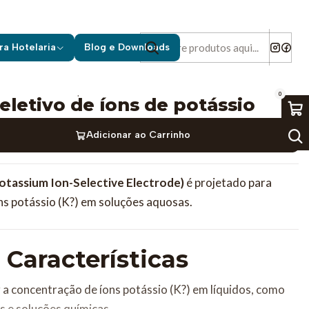
e íons de potássio
ra Hotelaria
Blog e Downloads
|
0
eletivo de íons de potássio
Adicionar ao Carrinho
otassium Ion-Selective Electrode)
é projetado para
ns potássio (K?) em soluções aquosas.
 Características
 a concentração de íons potássio (K?) em líquidos, como
s e soluções químicas.