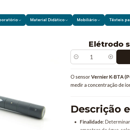
os de Laboratório
Vernier
Sensores c/ Fios
Elétrodo seletivo d
boratório
Material Didático
Mobiliário
Têxteis pa
Elétrodo s
Quantidade
O sensor
Vernier K-BTA (P
medir a concentração de ío
Descrição e
Finalidade
: Determinar
amostras de água, solo