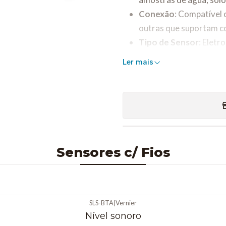
Conexão
: Compatível 
outras que suportam c
Tipo de Sensor
: Eletr
Aplicações
:
Ler mais
Monitoramento de 
Estudos de fertilid
Análise da qualidad
Experimentos em qu
Especificaç
Sensores c/ Fios
Faixa de Medição
:
Geralmente de 0,04
SLS-BTA
|
Vernier
depende da calibra
Nível sonoro
Resolução
: Alta sens