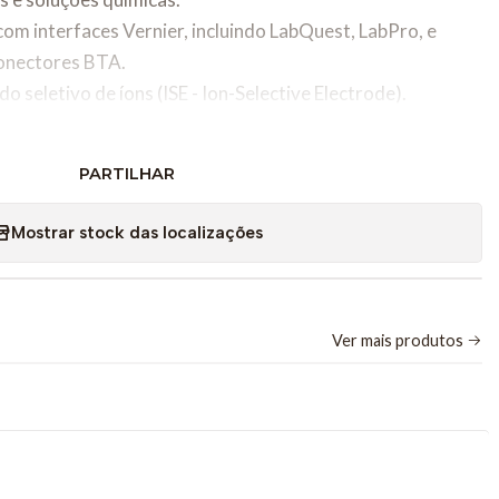
com interfaces Vernier, incluindo LabQuest, LabPro, e
onectores BTA.
odo seletivo de íons (ISE - Ion-Selective Electrode).
nutrientes em solos e sistemas hidropônicos.
PARTILHAR
ade do solo e análise de fertilizantes.
e da água em corpos naturais ou sistemas artificiais.
Mostrar stock das localizações
ímica, biologia e ciências ambientais.
ões Técnicas
Ver mais produtos
 a 39.000 ppm (partes por milhão) de K?. A faixa exata
ção e das soluções padrão utilizadas.
ibilidade para detectar variações mínimas na concentração