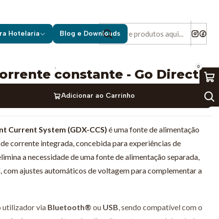
onstante - Go Direct
ra Hotelaria
Blog e Downloads
|
0
orrente constante - Go Direct
Adicionar ao Carrinho
ant Current System (GDX-CCS)
é uma fonte de alimentação
de corrente integrada, concebida para experiências de
 elimina a necessidade de uma fonte de alimentação separada,
C
, com ajustes automáticos de voltagem para complementar a
 utilizador via
Bluetooth®
ou
USB
, sendo compatível com o