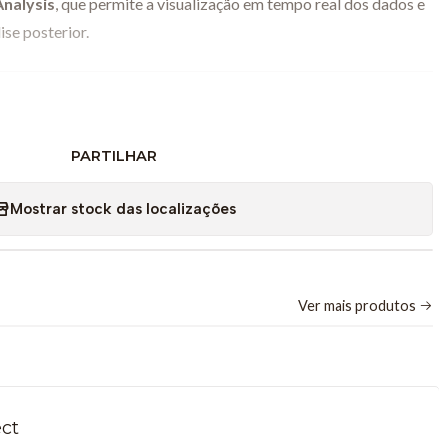
Analysis
, que permite a visualização em tempo real dos dados e
ise posterior.
PARTILHAR
DX-CCS
,6 A
Mostrar stock das localizações
C
oth® ou USB
Vernier Graphical Analysis
Ver mais produtos
× 1,5 cm
× 24 cm
ect
o CC