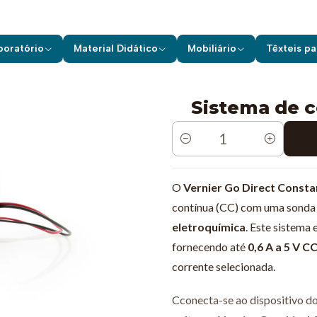
de Laboratório
Vernier
Sensores s/ Fios
Sistema de corrente c
boratório
Material Didático
Mobiliário
Têxteis pa
Sistema de c
Quantidade
O
Vernier Go Direct Const
contínua (CC) com uma sonda 
eletroquímica
. Este sistema
fornecendo até
0,6 A a 5 V C
corrente selecionada.
Cconecta-se ao dispositivo do