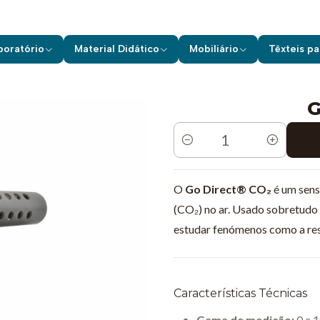
quipamentos de Laboratório
Vernier
Sensores s/ Fios
Gás CO₂ - 
boratório
Material Didático
Mobiliário
Têxteis pa
G
Quantidade
O
Go Direct® CO₂
é um sens
(CO₂) no ar. Usado sobretudo e
estudar fenómenos como a resp
Características Técnicas
Gama de medição:
0 a 1