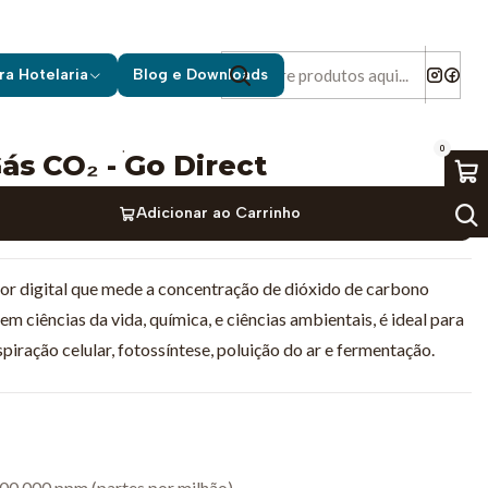
Go Direct
ra Hotelaria
Blog e Downloads
|
0
ás CO₂ - Go Direct
Adicionar ao Carrinho
or digital que mede a concentração de dióxido de carbono
m ciências da vida, química, e ciências ambientais, é ideal para
iração celular, fotossíntese, poluição do ar e fermentação.
00.000 ppm (partes por milhão)