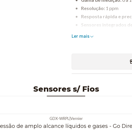
Resolução:
1 ppm
Resposta rápida e prec
Sensores integrados d
Ligações:
USB e Bluetoot
Ler mais
Compatível com o soft
Utilização com frascos
Objetivos das Atividades
Sensores s/ Fios
Medir a concentração de
Estudar a fotossíntese e 
Avaliar a emissão de CO₂
Observar o impacto da v
GDX-WRPL
|
Vernier
essão de amplo alcance líquidos e gases - Go Dir