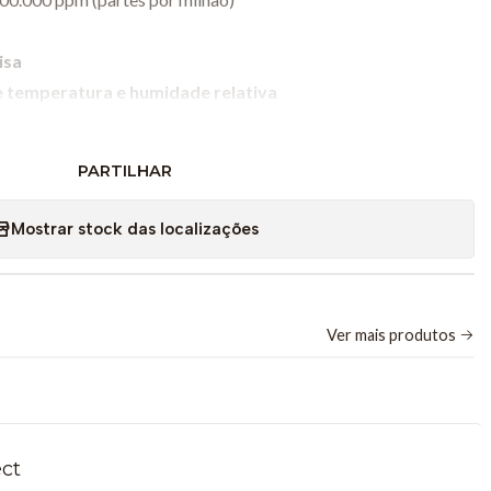
isa
e temperatura e humidade relativa
h (sem fios)
ware Graphical Analysis®
PARTILHAR
 selados ou em ar ambiente
Mostrar stock das localizações
 CO₂ em diferentes contextos.
Ver mais produtos
respiração celular em organismos vivos.
 durante processos fermentativos.
entilação e respiração humana em ambientes fechados.
ect