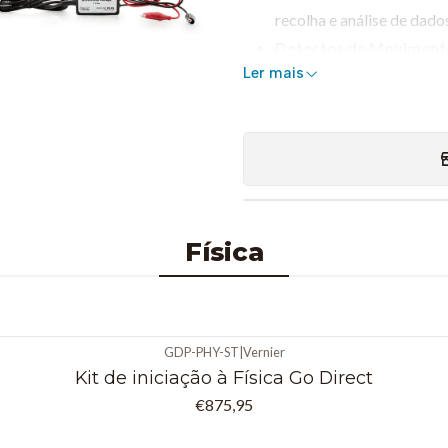
recolha e análise de dado
Detector de Moviment
Ler mais
objeto ao longo do tempo
Fotogate
(VPG-BTD)
→ U
movimento.
Acessório de Polia Ultr
rotacional.
Picket Fence
(PF)
→ Utili
Física
2. Sensores de Força e
Sensor de Força de Dup
situações experimentais.
GDP-PHY-ST
|
Vernier
Acelerómetro Low-g
(
Kit de iniciação à Física Go Direct
estudos de dinâmica e for
€875,95
3. Sensores de Som e L