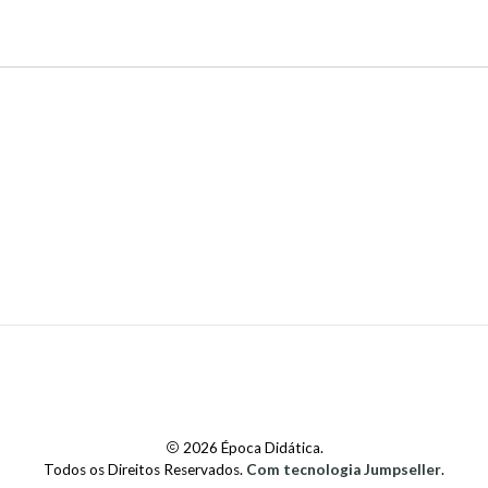
Microfone
(MCA-BTA)
→ 
Sensor de Luz
(LS-BTA)
→
4. Sensores de Eletric
Sonda de Tensão Difere
circuitos.
Sonda de Corrente (2 u
de corrente contínua.
Sensor de Campo Magn
5. Sensores Térmicos
Sonda de Temperatura e
diferentes contextos experime
2026 Época Didática.
Todos os Direitos Reservados.
Com tecnologia Jumpseller
.