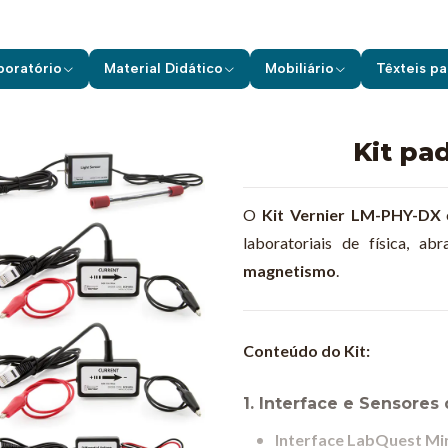
al Didático
Kits para as Ciências
Vernier
Física
Kit padrão com 
boratório
Material Didático
Mobiliário
Têxteis pa
Kit pa
O
Kit Vernier LM-PHY-DX
laboratoriais de física, 
magnetismo
.
Conteúdo do Kit:
1. Interface e Sensore
Interface LabQuest Mi