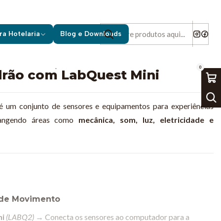
LabQuest Mini
ra Hotelaria
Blog e Downloads
|
0
drão com LabQuest Mini
é um conjunto de sensores e equipamentos para experiências
abrangendo áreas como
mecânica, som, luz, eletricidade e
s de Movimento
ni
(LABQ2)
→ Conecta os sensores ao computador para a