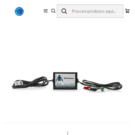
Início
Equipamentos de Laboratório
Vernier
Sensores c/ Fios
Eletrocardiograma
|