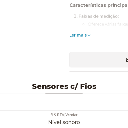
Características principai
Faixas de medição
:
Oferece várias faixa
Baixa condutiv
Ler mais
água destilada.
Média condutiv
potável.
Alta condutivi
de íons dissolv
Compatibilidade
:
Sensores c/ Fios
É projetado para se
Direct, e pode ser c
Design
:
Inclui uma sonda rob
SLS-BTA
|
Vernier
de suportar diversas
Nível sonoro
O cabo e a sonda são