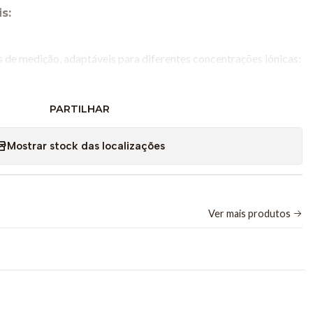
s:
s de medição, adaptáveis para diferentes concentrações iónicas:
idade (0200 ?S/cm)
: Ideal para medir águas muito puras, como
PARTILHAR
idade (02000 ?S/cm)
: Adequada para a análise de água
Mostrar stock das localizações
dade (020,000 ?S/cm)
: Usada em soluções com elevados níveis
idos, como em análises de água do mar.
Ver mais produtos
r usado com interfaces Vernier, como LabQuest, LabPro, ou Go
onectado a um software para aquisição de dados.
usta e reutilizável com uma célula de platina embutida, capaz
 condições experimentais.
 resistentes à humidade e à corrosão, garantindo durabilidade.