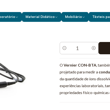
Equipamentos de Laboratório
Vernier
Sensores c/ Fios
Conduct
boratório
Material Didático
Mobiliário
Têxteis pa
Quantidade
O
Vernier CON-BTA
, també
projetado para medir a
condut
da quantidade de íons dissolv
experiências laboratoriais, t
propriedades físico-químicas 