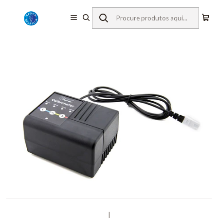
Início
Equipamentos de Laboratório
Vernier
Sensores c/ Fios
Colorímetro
|