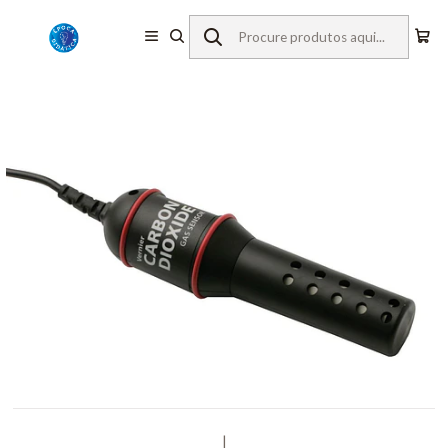
Início
Equipamentos de Laboratório
Vernier
Sensores c/ Fios
Concentração de CO2
|