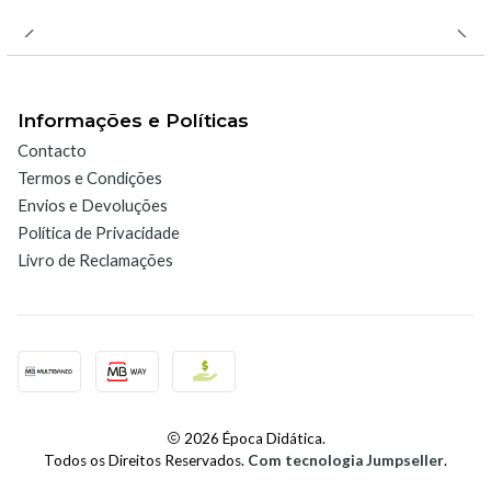
outros gases comuns no ambiente.
Aplicações típicas:
Estudos de fotossíntese em plantas.
Análise da respiração de organismos vivos, como
Informações e Políticas
humanos, animais ou até microrganismos.
Contacto
Investigações da qualidade do ar em ambientes
Termos e Condições
interiores ou exteriores.
Envios e Devoluções
Monitorização de CO? em experiências que envolvem
Política de Privacidade
Livro de Reclamações
fermentação.
Facilidade de utilização:
Funcionalidade "plug-and-play" ao ser conectado a
dispositivos Vernier, tornando-o fácil de utilizar
mesmo para estudantes ou utilizadores com menos
experiência técnica.
2026 Época Didática.
Todos os Direitos Reservados.
Com tecnologia Jumpseller
.