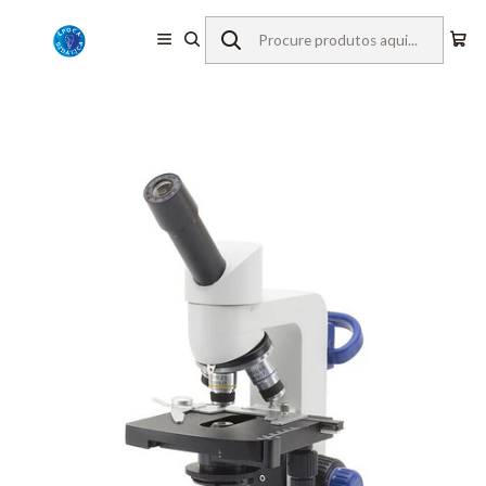
Início
Equipamentos de Laboratório
Microscopia
Microscópios Monoculares
Optika
Microscópio B-62