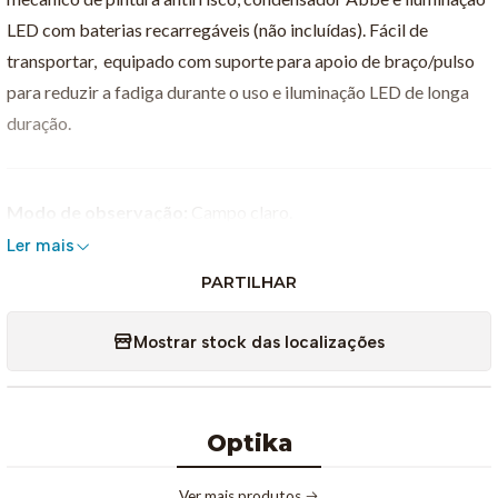
LED com baterias recarregáveis ​​(não incluídas). Fácil de
transportar, equipado com suporte para apoio de braço/pulso
para reduzir a fadiga durante o uso e iluminação LED de longa
duração.
Modo de observação:
Campo claro.
Cabeça:
Monocular, 45° inclinado; 360° giratório.
Ler mais
Ocular:
WF10x/18 mm, fixada por parafuso.
PARTILHAR
Revólver:
Revólver giratório com rolamentos de esferas
quádruplos, invertido.
Mostrar stock das localizações
Objetivas:
– Acromática 4x/0,10, com tratamento antifungo
– Acromática 10x/0,25, com tratamento antifungo
Optika
– Acromática 40x/0,65, com tratamento antifungo
Platina de amostra:
Platina mecânica apagável StagErase™,
Ver mais produtos