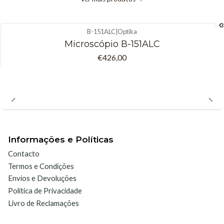
Condensador:
Filtro difusor com roda de diafragma rotativa.
Iluminação:
LED de 0,3 W, com controle de brilho, baterias
B-151ALC
|
Optika
recarregáveis ​​(não incluídas).
Microscópio B-151ALC
Temperatura de cor: 6.300 K. Fonte de alimentação externa de
€426,00
100-240 Vca/5 Vcc.
Informações e Políticas
Contacto
Termos e Condições
Envios e Devoluções
Política de Privacidade
Livro de Reclamações