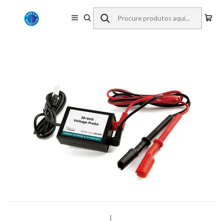
Início
Equipamentos de Laboratório
Vernier
Sensores c/ Fios
Voltagem de 30 volts
|