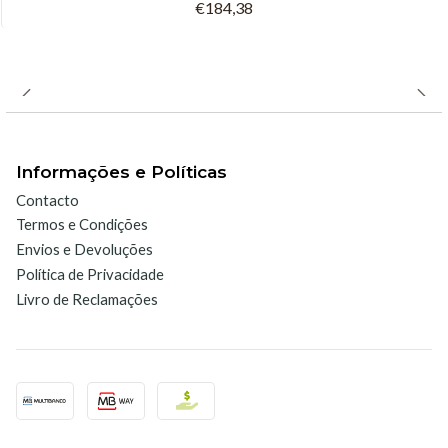
€184,38
- Para balões de destilação de até 10 000 ml
- Temperatura operacional máx. 450 °C
- Potência 1200 W
Informações e Políticas
- Curto tempo de aquecimento
Contacto
- Com interruptor giratório
Termos e Condições
Envios e Devoluções
- Com controlador instalado
Política de Privacidade
Livro de Reclamações
Especificações
Volume do balão de
10 000 ml
destilação