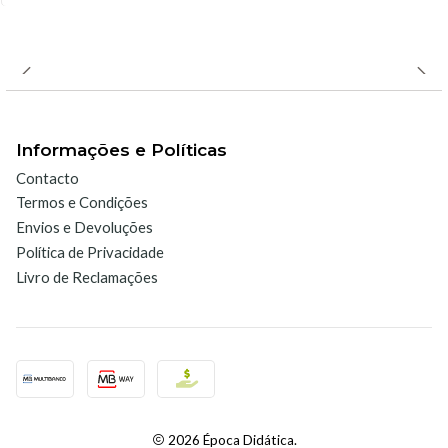
Características
- Apreciação da cor com diferentes tipos de luz
Informações e Políticas
- Contador de horas integrado
Contacto
- Tempo de aquecimento curto
Termos e Condições
Envios e Devoluções
-
Iluminação LED
Política de Privacidade
Livro de Reclamações
-
Segundo ASTM D1729, ISO3664, DIN, ANSI, BSI
-
Cumpre a norma ISO 23603:2005
- Caixa de fácil manutenção
- Grande superfície iluminada
2026 Época Didática.