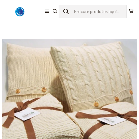
Início
Têxteis para Hotelaria
Quarto
Mantas
Manta Império