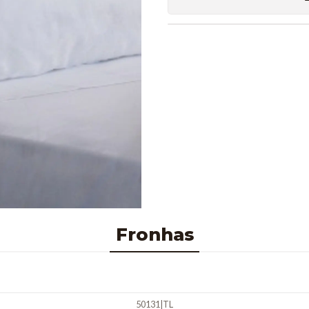
Fronhas
50131
|
TL