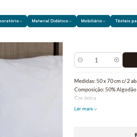
Início
Têxteis para Hotelaria
Quarto
Fronhas
Fronha c/ 2 abas
boratório
Material Didático
Mobiliário
Têxteis pa
Quantidade
Medidas: 50 x 70 cm c/ 2 ab
Composição: 50% Algodão 
Cor única
Ler mais