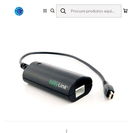
Início
Equipamentos de Laboratório
Vernier
Interfaces
EasyLink
|