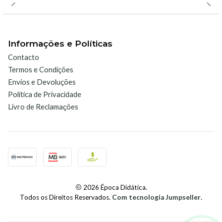
Plug and Play:
A conexão do EasyLink ao dispositivo inicia
automaticamente o aplicativo EasyData.
Informações e Políticas
Interface intuitiva, projetada para facilitar a coleta e
Contacto
análise de dados, mesmo para usuários iniciantes.
Termos e Condições
Envios e Devoluções
4.
Portabilidade:
Política de Privacidade
Design compacto e leve, ideal para trabalhos de campo ou
Livro de Reclamações
laboratórios com espaço limitado.
Especificações Técnicas:
Conexão:
Porta USB mini-B para conexão com
2026 Época Didática.
calculadoras TI.
Todos os Direitos Reservados.
Com tecnologia Jumpseller
.
Alimentação:
Alimentado diretamente pela calculadora;
não requer baterias ou fonte de energia adicional.