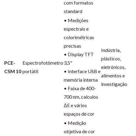
com formatos
standard
• Medições
espectrais e
colorimétricas
precisas
Indústria,
• Display TFT
plásticos,
PCE-
Espectrofotômetro
3,5"
eletrónicos,
CSM 10
portátil
• Interface USB e
alimentos e
memória interna
investigação
• Faixa de 400-
700 nm, calculos
ΔE e vários
espaços de cor
• Medição
objetiva de cor