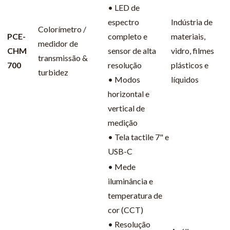
• LED de
espectro
Indústria de
Colorímetro /
PCE-
completo e
materiais,
medidor de
CHM
sensor de alta
vidro, filmes
transmissão &
700
resolução
plásticos e
turbidez
• Modos
líquidos
horizontal e
vertical de
medição
• Tela tactile 7" e
USB-C
• Mede
iluminância e
temperatura de
cor (CCT)
• Resolução