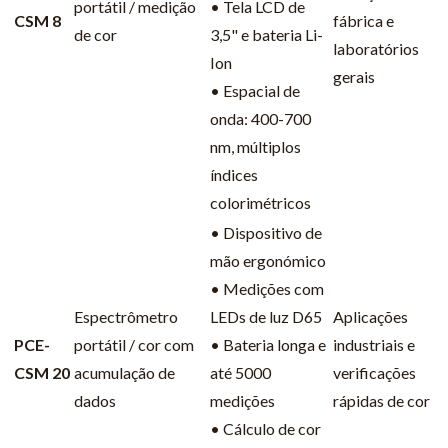
portátil / medição
• Tela LCD de
CSM 8
fábrica e
de cor
3,5" e bateria Li-
laboratórios
Ion
gerais
• Espacial de
onda: 400-700
nm, múltiplos
índices
colorimétricos
• Dispositivo de
mão ergonómico
• Medições com
Espectrômetro
LEDs de luz D65
Aplicações
PCE-
portátil / cor com
• Bateria longa e
industriais e
CSM 20
acumulação de
até 5000
verificações
dados
medições
rápidas de cor
• Cálculo de cor