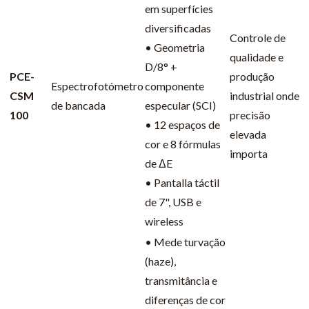
em superfícies
diversificadas
Controle de
• Geometria
qualidade e
D/8° +
PCE-
produção
Espectrofotómetro
componente
CSM
industrial onde
de bancada
especular (SCI)
100
precisão
• 12 espaços de
elevada
cor e 8 fórmulas
importa
de ΔE
• Pantalla táctil
de 7", USB e
wireless
• Mede turvação
(haze),
transmitância e
diferenças de cor