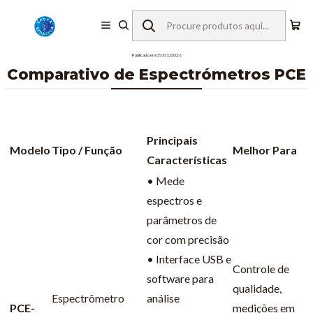
Início
Comparativo de Espectrómetros PCE
Publicado em 05/01/2026
Comparativo de Espectrómetros PCE
Principais
Modelo
Tipo / Função
Melhor Para
Características
• Mede
espectros e
parâmetros de
cor com precisão
• Interface USB e
Controle de
software para
qualidade,
Espectrômetro
análise
PCE-
medições em