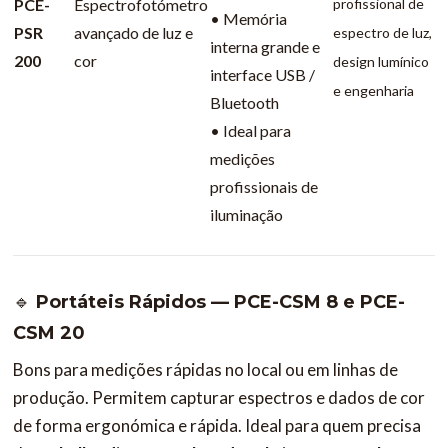
PCE-
Espectrofotómetro
profissional de
• Memória
PSR
avançado de luz e
espectro de luz,
interna grande e
200
cor
design lumínico
interface USB /
e engenharia
Bluetooth
• Ideal para
medições
profissionais de
iluminação
🔹
Portáteis Rápidos — PCE-CSM 8 e PCE-
CSM 20
Bons para medições rápidas no local ou em linhas de
produção. Permitem capturar espectros e dados de cor
de forma ergonómica e rápida. Ideal para quem precisa