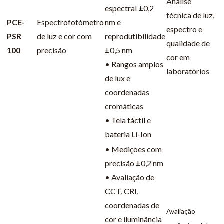
Análise
espectral ±0,2
técnica de luz,
PCE-
Espectrofotómetro
nm e
espectro e
PSR
de luz e cor com
reprodutibilidade
qualidade de
100
precisão
±0,5 nm
cor em
• Rangos amplos
laboratórios
de lux e
coordenadas
cromáticas
• Tela táctil e
bateria Li-Ion
• Medições com
precisão ±0,2 nm
• Avaliação de
CCT, CRI,
coordenadas de
Avaliação
cor e iluminância