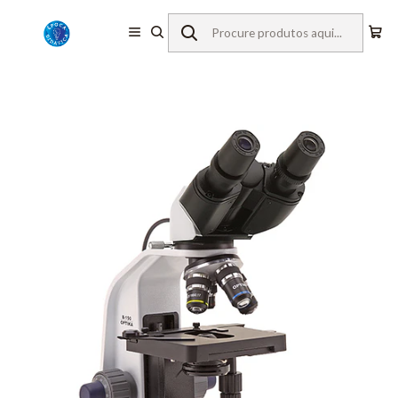
Início
Equipamentos de Laboratório
Microscopia
Microscópios Binoculares
Optika
Microscópio B-157R-PL